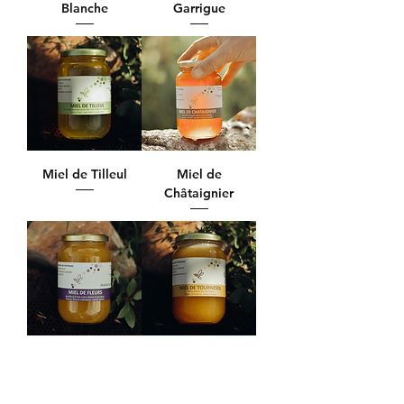
Blanche
Garrigue
Miel de Tilleul
Miel de
Châtaignier
Miel de Fleurs
Miel de
Sauvages
Tournesol